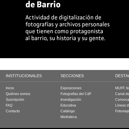
INSTITUCIONALES
SECCIONES
DESTA
Inicio
Exposiciones
MUFF, fes
Quiénes somos
Fotografías del CdF
Canal d
Suscripción
Investigación
Convoca
FAQ
Educativa
Líneas d
Contacto
Catálogo
Fotoviaj
Mediateca