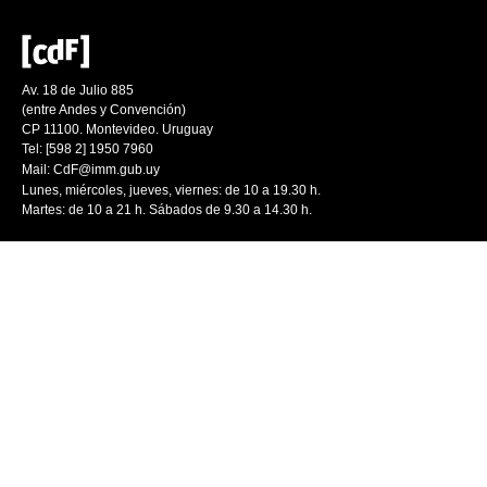
Av. 18 de Julio 885
(entre Andes y Convención)
CP 11100. Montevideo. Uruguay
Tel: [598 2] 1950 7960
Mail:
CdF@imm.gub.uy
Lunes, miércoles, jueves, viernes: de 10 a 19.30 h.
Martes: de 10 a 21 h. Sábados de 9.30 a 14.30 h.