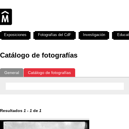
Exposiciones
Fotografías del CdF
Investigación
Educat
Catálogo de fotografías
General
Catálogo de fotografías
Resultados
1
-
1
de
1