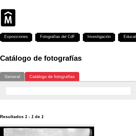
Exposiciones
Fotografías del CdF
Investigación
Educat
Catálogo de fotografías
General
Catálogo de fotografías
Resultados
1
-
1
de
1