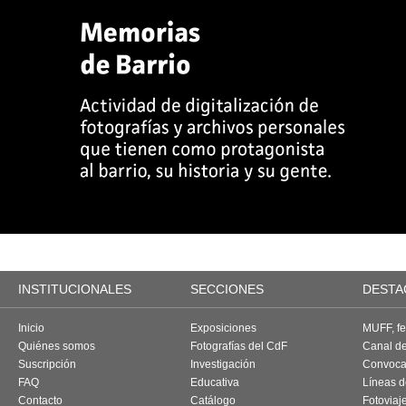
INSTITUCIONALES
SECCIONES
DESTA
Inicio
Exposiciones
MUFF, fes
Quiénes somos
Fotografías del CdF
Canal d
Suscripción
Investigación
Convoca
FAQ
Educativa
Líneas d
Contacto
Catálogo
Fotoviaj