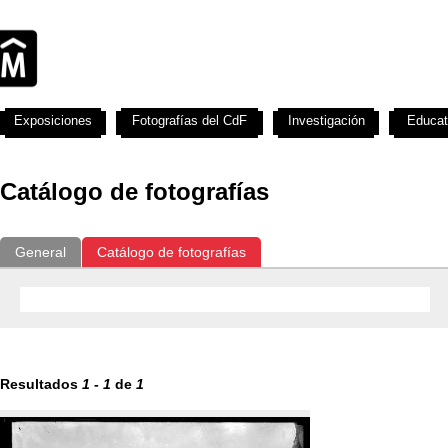
Exposiciones
Fotografías del CdF
Investigación
Educat
Catálogo de fotografías
General
Catálogo de fotografías
Resultados
1
-
1
de
1