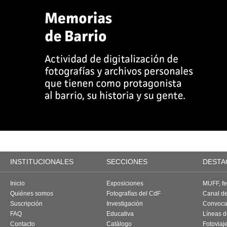
INSTITUCIONALES
SECCIONES
DESTA
Inicio
Exposiciones
MUFF, fes
Quiénes somos
Fotografías del CdF
Canal d
Suscripción
Investigación
Convoca
FAQ
Educativa
Líneas d
Contacto
Catálogo
Fotoviaj