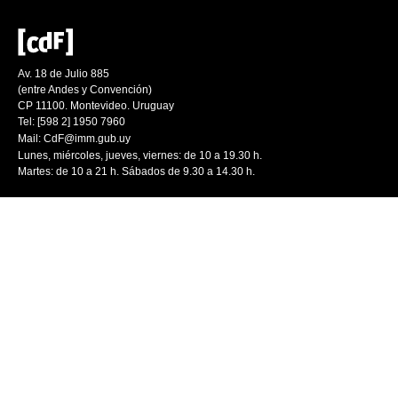
Av. 18 de Julio 885
(entre Andes y Convención)
CP 11100. Montevideo. Uruguay
Tel: [598 2] 1950 7960
Mail:
CdF@imm.gub.uy
Lunes, miércoles, jueves, viernes: de 10 a 19.30 h.
Martes: de 10 a 21 h. Sábados de 9.30 a 14.30 h.