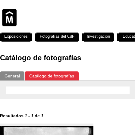
Exposiciones
Fotografías del CdF
Investigación
Educat
Catálogo de fotografías
General
Catálogo de fotografías
Resultados
1
-
1
de
1