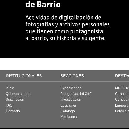
INSTITUCIONALES
SECCIONES
DESTA
Inicio
Exposiciones
MUFF, fes
Quiénes somos
Fotografías del CdF
Canal d
Suscripción
Investigación
Convoca
FAQ
Educativa
Líneas d
Contacto
Catálogo
Fotoviaj
Mediateca