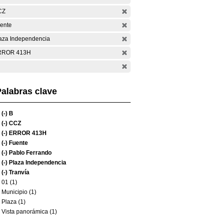
CZ
ente
aza Independencia
RROR 413H
alabras clave
(-)
B
(-)
CCZ
(-)
ERROR 413H
(-)
Fuente
(-)
Pablo Ferrando
(-)
Plaza Independencia
(-)
Tranvía
01 (1)
Municipio (1)
Plaza (1)
Vista panorámica (1)