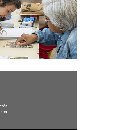
Razón
e CdF