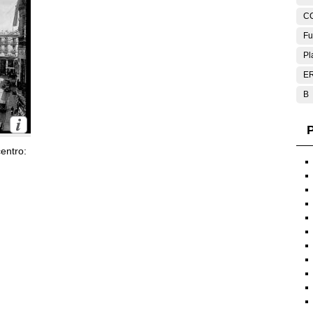
C
Fu
Pl
E
B
P
entro: