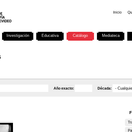
Inicio
Qu
Investigación
Educativa
Catálogo
Mediateca
s
Año exacto:
Década:
F
Tr
Pa