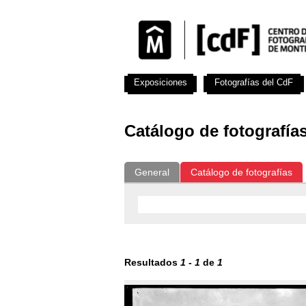
Exposiciones
Fotografías del CdF
Catálogo de fotografía
General
Catálogo de fotografías
Resultados
1
-
1
de
1