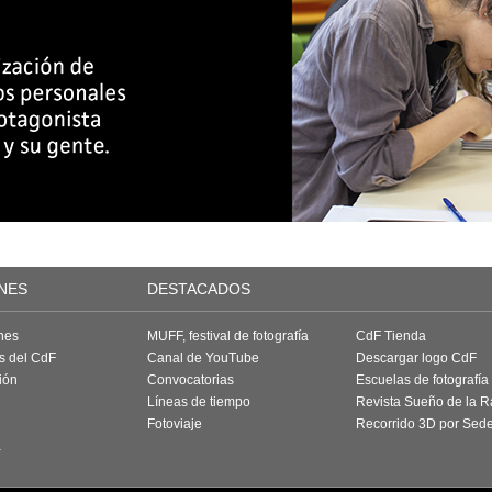
NES
DESTACADOS
nes
MUFF, festival de fotografía
CdF Tienda
as del CdF
Canal de YouTube
Descargar logo CdF
ión
Convocatorias
Escuelas de fotografía
Líneas de tiempo
Revista Sueño de la 
Fotoviaje
Recorrido 3D por Sed
a