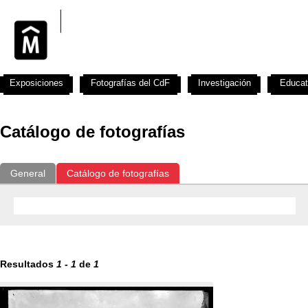
Exposiciones
Fotografías del CdF
Investigación
Educat
Catálogo de fotografías
General
Catálogo de fotografías
Resultados
1
-
1
de
1