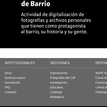
INSTITUCIONALES
SECCIONES
DESTA
Inicio
Exposiciones
MUFF, fes
Quiénes somos
Fotografías del CdF
Canal d
Suscripción
Investigación
Convoca
FAQ
Educativa
Líneas d
Contacto
Catálogo
Fotoviaj
Mediateca