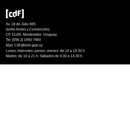
Av. 18 de Julio 885
(entre Andes y Convención)
CP 11100. Montevideo. Uruguay
Tel: [598 2] 1950 7960
Mail:
CdF@imm.gub.uy
Lunes, miércoles, jueves, viernes: de 10 a 19.30 h.
Martes: de 10 a 21 h. Sábados de 9.30 a 14.30 h.