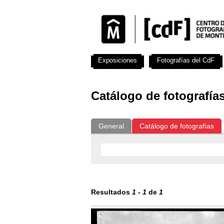
Exposiciones
Fotografías del CdF
Catálogo de fotografía
General
Catálogo de fotografías
Resultados
1
-
1
de
1