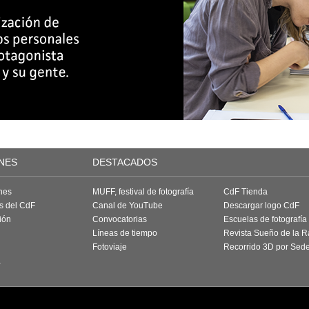
NES
DESTACADOS
nes
MUFF, festival de fotografía
CdF Tienda
as del CdF
Canal de YouTube
Descargar logo CdF
ión
Convocatorias
Escuelas de fotografía
Líneas de tiempo
Revista Sueño de la 
Fotoviaje
Recorrido 3D por Sed
a