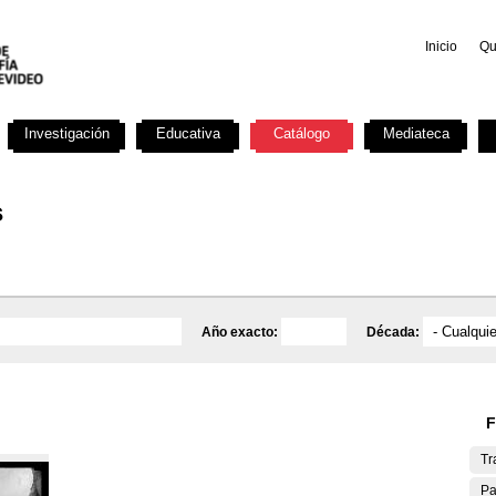
Inicio
Qu
Investigación
Educativa
Catálogo
Mediateca
s
Año exacto:
Década:
F
Tr
Pa