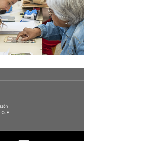
Razón
e CdF