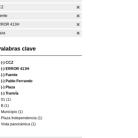
CZ
ente
RROR 413H
aza
alabras clave
(-)
CCZ
(-)
ERROR 413H
(-)
Fuente
(-)
Pablo Ferrando
(-)
Plaza
(-)
Tranvía
01 (1)
B (1)
Municipio (1)
Plaza Independencia (1)
Vista panorámica (1)