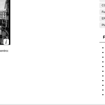
C
Fu
E
Pl
P
entro: