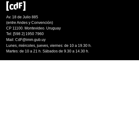
Av. 18 de Julio 885
(entre Andes y Convención)
CP 11100. Montevideo. Uruguay
Tel: [598 2] 1950 7960
Mail:
CdF@imm.gub.uy
Lunes, miércoles, jueves, viernes: de 10 a 19.30 h.
Martes: de 10 a 21 h. Sábados de 9.30 a 14.30 h.