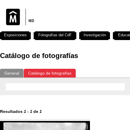
Exposiciones
Fotografías del CdF
Investigación
Educat
Catálogo de fotografías
General
Catálogo de fotografías
Resultados
1
-
1
de
1