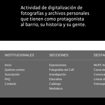
INSTITUCIONALES
SECCIONES
DESTA
Inicio
Exposiciones
MUFF, fes
Quiénes somos
Fotografías del CdF
Canal d
Suscripción
Investigación
Convoca
FAQ
Educativa
Líneas d
Contacto
Catálogo
Fotoviaj
Mediateca