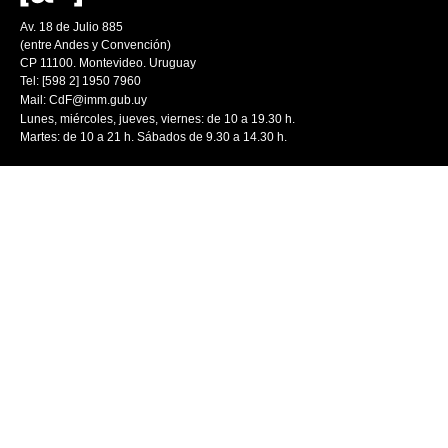
Av. 18 de Julio 885
(entre Andes y Convención)
CP 11100. Montevideo. Uruguay
Tel: [598 2] 1950 7960
Mail:
CdF@imm.gub.uy
Lunes, miércoles, jueves, viernes: de 10 a 19.30 h.
Martes: de 10 a 21 h. Sábados de 9.30 a 14.30 h.