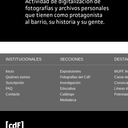
INSTITUCIONALES
SECCIONES
DESTA
Inicio
Exposiciones
MUFF, fes
Quiénes somos
Fotografías del CdF
Canal d
Suscripción
Investigación
Convoca
FAQ
Educativa
Líneas d
Contacto
Catálogo
Fotoviaj
Mediateca