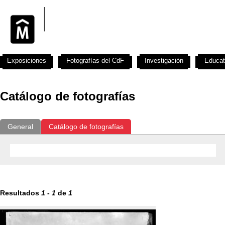
Exposiciones
Fotografías del CdF
Investigación
Educat
Catálogo de fotografías
General
Catálogo de fotografías
Resultados
1
-
1
de
1