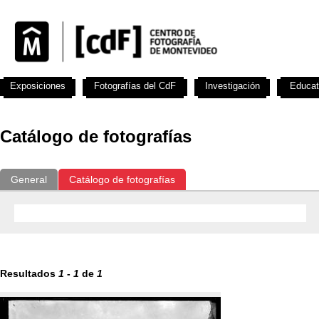
Exposiciones
Fotografías del CdF
Investigación
Educat
Catálogo de fotografías
General
Catálogo de fotografías
Resultados
1
-
1
de
1