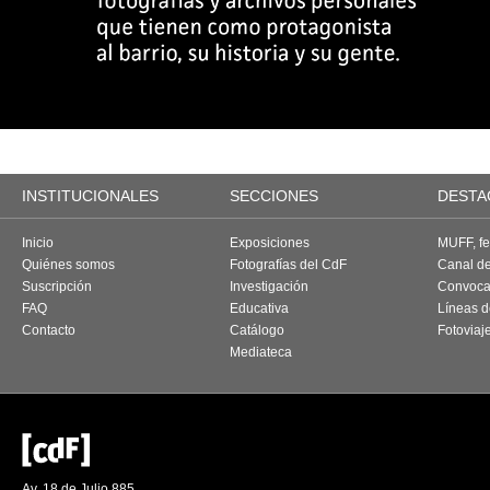
INSTITUCIONALES
SECCIONES
DESTA
Inicio
Exposiciones
MUFF, fes
Quiénes somos
Fotografías del CdF
Canal d
Suscripción
Investigación
Convoca
FAQ
Educativa
Líneas d
Contacto
Catálogo
Fotoviaj
Mediateca
Av. 18 de Julio 885