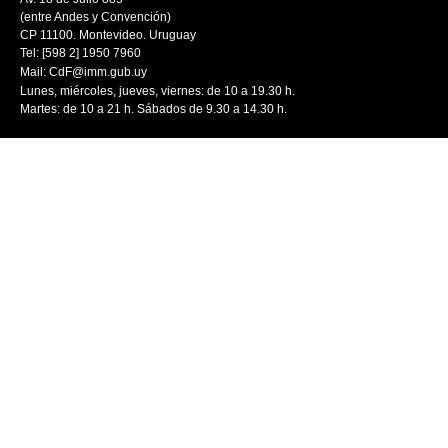
(entre Andes y Convención)
CP 11100. Montevideo. Uruguay
Tel: [598 2] 1950 7960
Mail:
CdF@imm.gub.uy
Lunes, miércoles, jueves, viernes: de 10 a 19.30 h.
Martes: de 10 a 21 h. Sábados de 9.30 a 14.30 h.