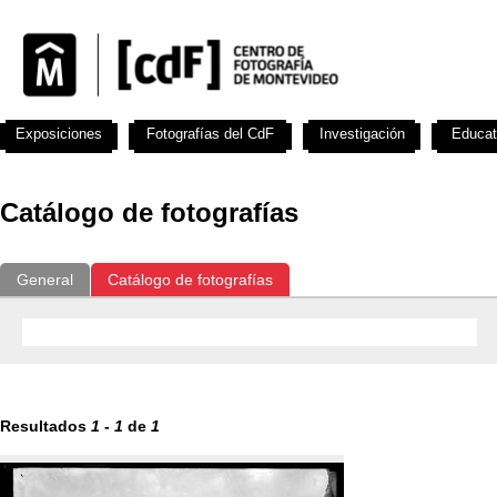
Exposiciones
Fotografías del CdF
Investigación
Educat
Catálogo de fotografías
General
Catálogo de fotografías
Resultados
1
-
1
de
1