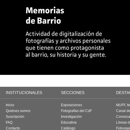
INSTITUCIONALES
SECCIONES
DESTA
Inicio
Exposiciones
MUFF, fes
Quiénes somos
Fotografías del CdF
Canal d
Suscripción
Investigación
Convoca
FAQ
Educativa
Líneas d
Contacto
Catálogo
Fotoviaj