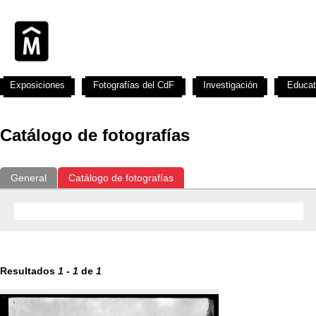
Exposiciones
Fotografías del CdF
Investigación
Educat
Catálogo de fotografías
General
Catálogo de fotografías
Resultados
1
-
1
de
1