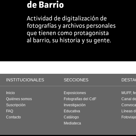
INSTITUCIONALES
SECCIONES
DESTA
Inicio
Exposiciones
MUFF, fes
Quiénes somos
Fotografías del CdF
Canal d
Suscripción
Investigación
Convoca
FAQ
Educativa
Líneas d
Contacto
Catálogo
Fotoviaj
Mediateca