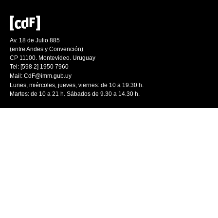
Av. 18 de Julio 885
(entre Andes y Convención)
CP 11100. Montevideo. Uruguay
Tel: [598 2] 1950 7960
Mail:
CdF@imm.gub.uy
Lunes, miércoles, jueves, viernes: de 10 a 19.30 h.
Martes: de 10 a 21 h. Sábados de 9.30 a 14.30 h.