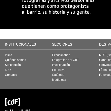
INSTITUCIONALES
SECCIONES
DESTA
Inicio
Exposiciones
MUFF, fes
Quiénes somos
Fotografías del CdF
Canal d
Suscripción
Investigación
Convoca
FAQ
Educativa
Líneas d
Contacto
Catálogo
Fotoviaj
Mediateca
Av. 18 de Julio 885