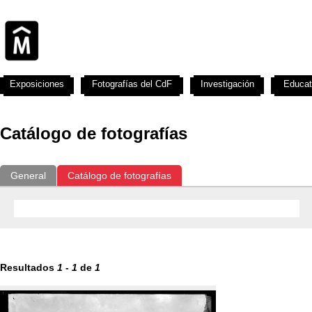
Exposiciones
Fotografías del CdF
Investigación
Educat
Catálogo de fotografías
General
Catálogo de fotografías
Resultados
1
-
1
de
1