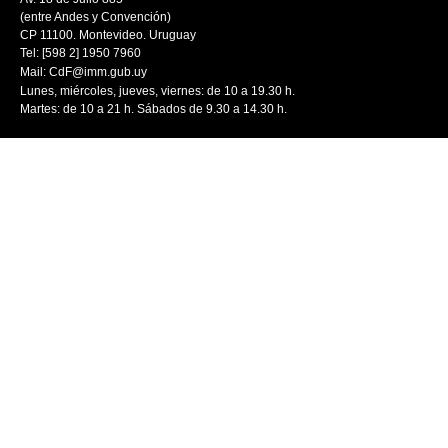
(entre Andes y Convención)
CP 11100. Montevideo. Uruguay
Tel: [598 2] 1950 7960
Mail:
CdF@imm.gub.uy
Lunes, miércoles, jueves, viernes: de 10 a 19.30 h.
Martes: de 10 a 21 h. Sábados de 9.30 a 14.30 h.