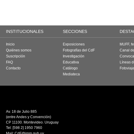
INSTITUCIONALES
SECCIONES
DESTA
Inicio
Exposiciones
MUFF, fes
Quiénes somos
Fotografías del CdF
Canal d
Suscripción
Investigación
Convoca
FAQ
Educativa
Líneas d
Contacto
Catálogo
Fotoviaj
Mediateca
Av. 18 de Julio 885
(entre Andes y Convención)
CP 11100. Montevideo. Uruguay
Tel: [598 2] 1950 7960
Mail:
CdF@imm.gub.uy