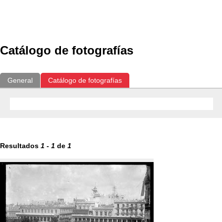
Exposiciones
Fotografías del CdF
Investigación
Educat
Catálogo de fotografías
General
Catálogo de fotografías
Resultados
1
-
1
de
1