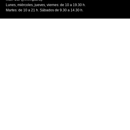
Lunes, miércoles, jueves, viernes: de 10 a 19.30 h.
Martes: de 10 a 21 h. Sábados de 9.30 a 14.30 h.