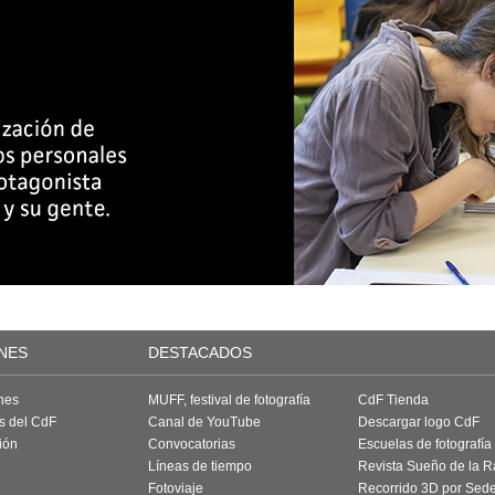
NES
DESTACADOS
nes
MUFF, festival de fotografía
CdF Tienda
as del CdF
Canal de YouTube
Descargar logo CdF
ión
Convocatorias
Escuelas de fotografía
Líneas de tiempo
Revista Sueño de la 
Fotoviaje
Recorrido 3D por Sed