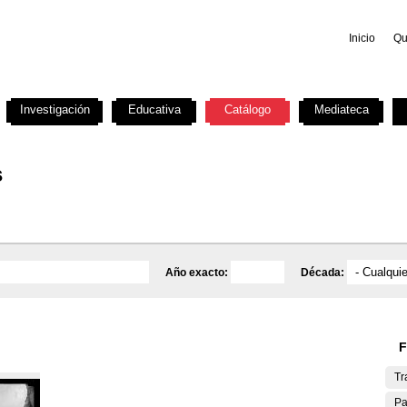
Inicio
Qu
Investigación
Educativa
Catálogo
Mediateca
s
Año exacto:
Década:
F
Tr
Pa