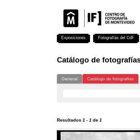
Exposiciones
Fotografías del CdF
Catálogo de fotografía
General
Catálogo de fotografías
Resultados
1
-
1
de
1