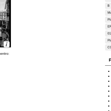
B
Mu
Pl
E
01
Pl
C
entro:
P