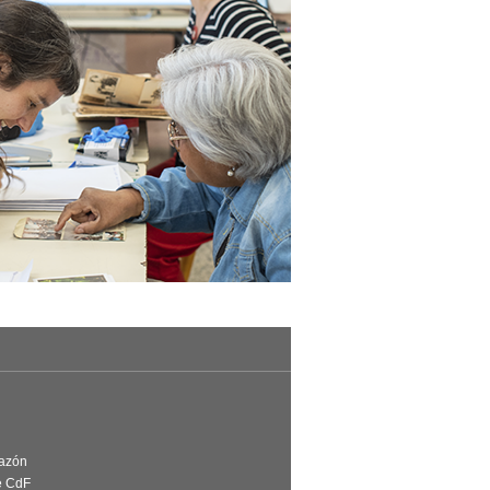
Razón
e CdF