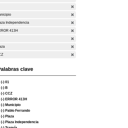
nicipio
aza Independencia
RROR 413H
aza
CZ
alabras clave
(-)
01
(-)
B
(-)
CCZ
(-)
ERROR 413H
(-)
Municipio
(-)
Pablo Ferrando
(-)
Plaza
(-)
Plaza Independencia
(-)
Tranvía