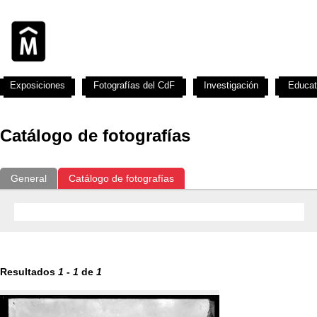
Exposiciones
Fotografías del CdF
Investigación
Educat
Catálogo de fotografías
General
Catálogo de fotografías
Resultados
1
-
1
de
1