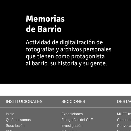
INSTITUCIONALES
SECCIONES
DESTA
Inicio
Exposiciones
MUFF, fes
Quiénes somos
Fotografías del CdF
Canal d
Suscripción
Investigación
Convoca