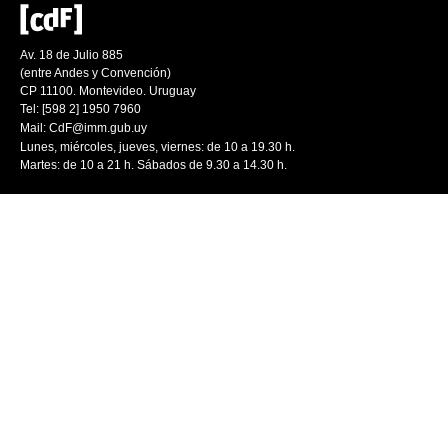
Av. 18 de Julio 885
(entre Andes y Convención)
CP 11100. Montevideo. Uruguay
Tel: [598 2] 1950 7960
Mail:
CdF@imm.gub.uy
Lunes, miércoles, jueves, viernes: de 10 a 19.30 h.
Martes: de 10 a 21 h. Sábados de 9.30 a 14.30 h.