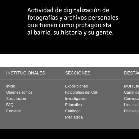
INSTITUCIONALES
SECCIONES
DESTA
Inicio
Exposiciones
MUFF, fes
Quiénes somos
Fotografías del CdF
Canal d
Suscripción
Investigación
Convoca
FAQ
Educativa
Líneas d
Contacto
Catálogo
Fotoviaj
Mediateca