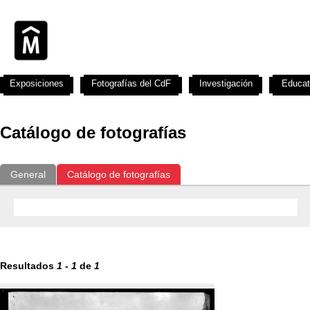
Exposiciones
Fotografías del CdF
Investigación
Educat
Catálogo de fotografías
General
Catálogo de fotografías
Resultados
1
-
1
de
1