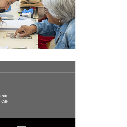
Razón
e CdF