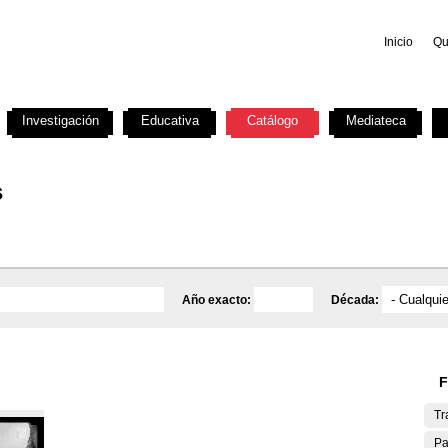
Inicio
Qu
Investigación
Educativa
Catálogo
Mediateca
s
Año exacto:
Década:
F
Tr
Pa