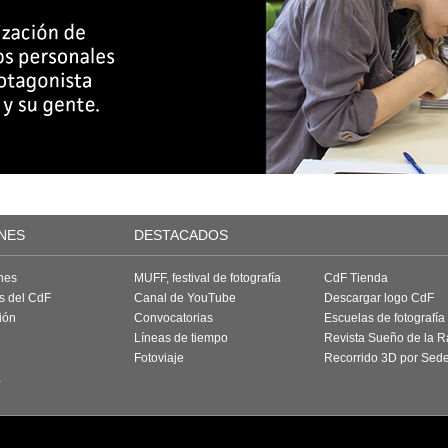
NES
DESTACADOS
nes
MUFF, festival de fotografía
CdF Tienda
as del CdF
Canal de YouTube
Descargar logo CdF
ión
Convocatorias
Escuelas de fotografía
Líneas de tiempo
Revista Sueño de la 
Fotoviaje
Recorrido 3D por Sed
a