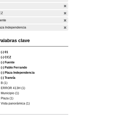
CZ
ente
aza Independencia
alabras clave
(-)
01
(-)
CCZ
(-)
Fuente
(-)
Pablo Ferrando
(-)
Plaza Independencia
(-)
Tranvía
B (1)
ERROR 413H (1)
Municipio (1)
Plaza (1)
Vista panorámica (1)