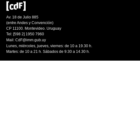
Av. 18 de Julio 885
(entre Andes y Convención)
CP 11100. Montevideo. Uruguay
Tel: [598 2] 1950 7960
Mail:
CdF@imm.gub.uy
Lunes, miércoles, jueves, viernes: de 10 a 19.30 h.
Martes: de 10 a 21 h. Sábados de 9.30 a 14.30 h.