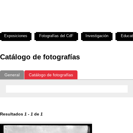
Exposiciones
Fotografías del CdF
Investigación
Educat
Catálogo de fotografías
General
Catálogo de fotografías
Resultados
1
-
1
de
1