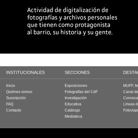
INSTITUCIONALES
SECCIONES
DESTA
Inicio
Exposiciones
MUFF, fes
Quiénes somos
Fotografías del CdF
Canal d
Suscripción
Investigación
Convoca
FAQ
Educativa
Líneas d
Contacto
Catálogo
Fotoviaj
Mediateca