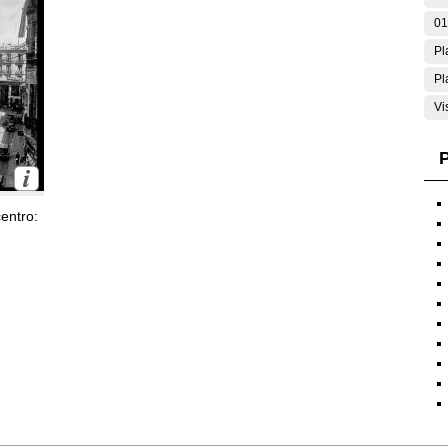
01
Pl
Pl
Vi
P
entro: