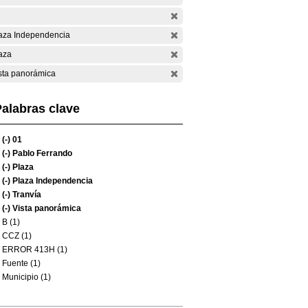
aza Independencia
aza
sta panorámica
alabras clave
(-)
01
(-)
Pablo Ferrando
(-)
Plaza
(-)
Plaza Independencia
(-)
Tranvía
(-)
Vista panorámica
B (1)
CCZ (1)
ERROR 413H (1)
Fuente (1)
Municipio (1)