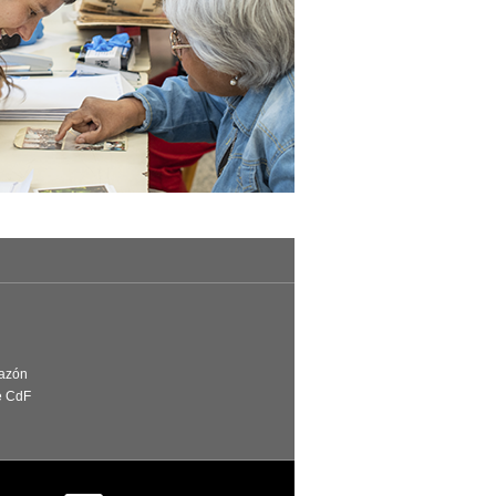
Razón
e CdF