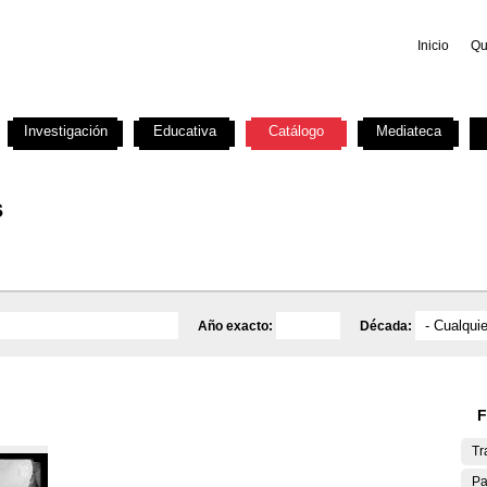
Inicio
Qu
Investigación
Educativa
Catálogo
Mediateca
s
Año exacto:
Década:
F
Tr
Pa