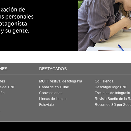
NES
DESTACADOS
nes
MUFF, festival de fotografía
CdF Tienda
as del CdF
Canal de YouTube
Descargar logo CdF
ión
Convocatorias
Escuelas de fotografía
Líneas de tiempo
Revista Sueño de la 
Fotoviaje
Recorrido 3D por Sed
a