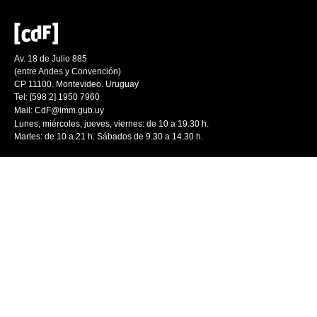
Av. 18 de Julio 885
(entre Andes y Convención)
CP 11100. Montevideo. Uruguay
Tel: [598 2] 1950 7960
Mail:
CdF@imm.gub.uy
Lunes, miércoles, jueves, viernes: de 10 a 19.30 h.
Martes: de 10 a 21 h. Sábados de 9.30 a 14.30 h.