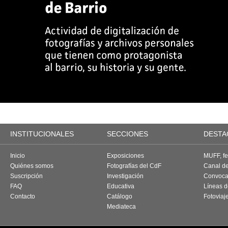
INSTITUCIONALES
SECCIONES
DESTA
Inicio
Exposiciones
MUFF, fes
Quiénes somos
Fotografías del CdF
Canal d
Suscripción
Investigación
Convoca
FAQ
Educativa
Líneas d
Contacto
Catálogo
Fotoviaj
Mediateca