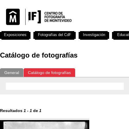
Exposiciones
Fotografías del CdF
Investigación
Educat
Catálogo de fotografías
General
Catálogo de fotografías
Resultados
1
-
1
de
1