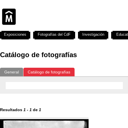
Exposiciones
Fotografías del CdF
Investigación
Educat
Catálogo de fotografías
General
Catálogo de fotografías
Resultados
1
-
1
de
1