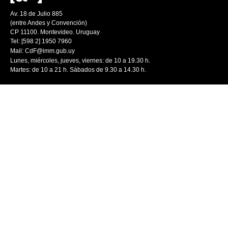
Av. 18 de Julio 885
(entre Andes y Convención)
CP 11100. Montevideo. Uruguay
Tel: [598 2] 1950 7960
Mail:
CdF@imm.gub.uy
Lunes, miércoles, jueves, viernes: de 10 a 19.30 h.
Martes: de 10 a 21 h. Sábados de 9.30 a 14.30 h.