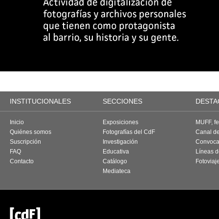
INSTITUCIONALES
SECCIONES
DESTA
Inicio
Exposiciones
MUFF, fes
Quiénes somos
Fotografías del CdF
Canal d
Suscripción
Investigación
Convoca
FAQ
Educativa
Líneas d
Contacto
Catálogo
Fotoviaj
Mediateca