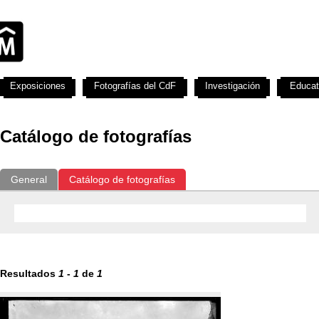
Exposiciones
Fotografías del CdF
Investigación
Educat
Catálogo de fotografías
General
Catálogo de fotografías
Resultados
1
-
1
de
1