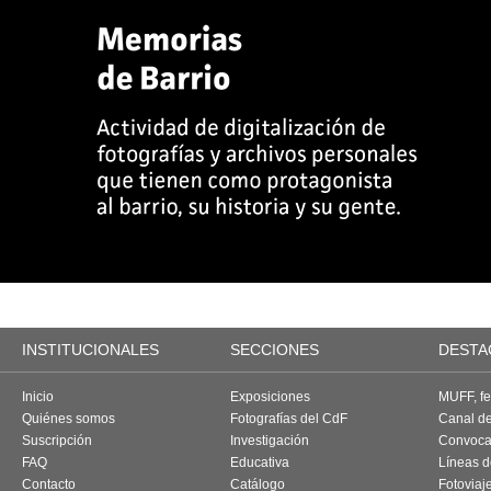
INSTITUCIONALES
SECCIONES
DESTA
Inicio
Exposiciones
MUFF, fes
Quiénes somos
Fotografías del CdF
Canal d
Suscripción
Investigación
Convoca
FAQ
Educativa
Líneas d
Contacto
Catálogo
Fotoviaj