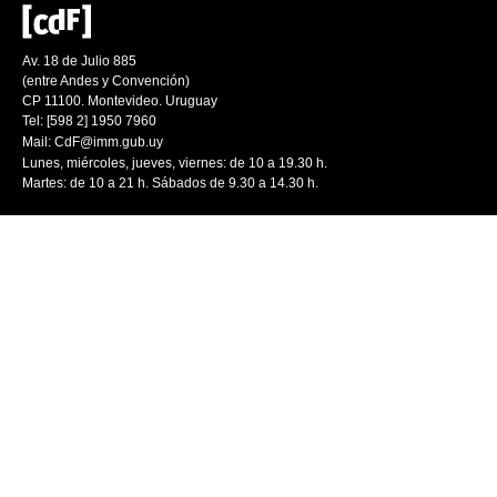
Av. 18 de Julio 885
(entre Andes y Convención)
CP 11100. Montevideo. Uruguay
Tel: [598 2] 1950 7960
Mail:
CdF@imm.gub.uy
Lunes, miércoles, jueves, viernes: de 10 a 19.30 h.
Martes: de 10 a 21 h. Sábados de 9.30 a 14.30 h.