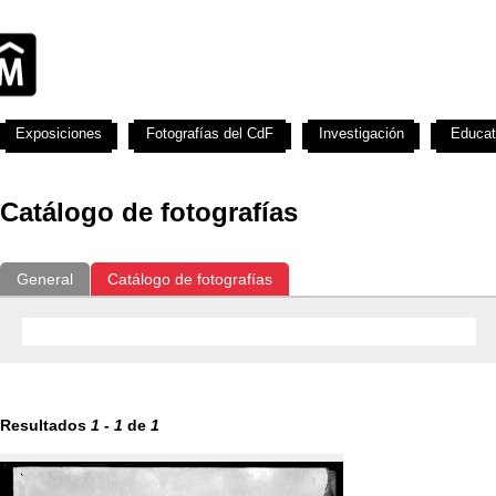
Exposiciones
Fotografías del CdF
Investigación
Educat
Catálogo de fotografías
General
Catálogo de fotografías
Resultados
1
-
1
de
1