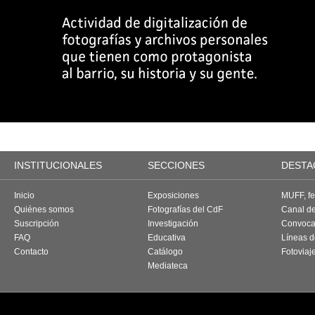
INSTITUCIONALES
SECCIONES
DESTA
Inicio
Exposiciones
MUFF, fes
Quiénes somos
Fotografías del CdF
Canal d
Suscripción
Investigación
Convoca
FAQ
Educativa
Líneas d
Contacto
Catálogo
Fotoviaj
Mediateca