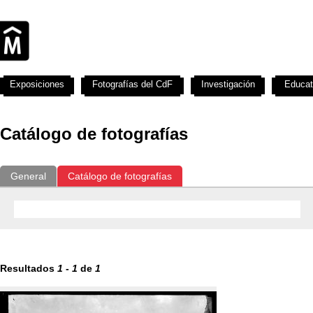
Exposiciones
Fotografías del CdF
Investigación
Educat
Catálogo de fotografías
General
Catálogo de fotografías
Resultados
1
-
1
de
1