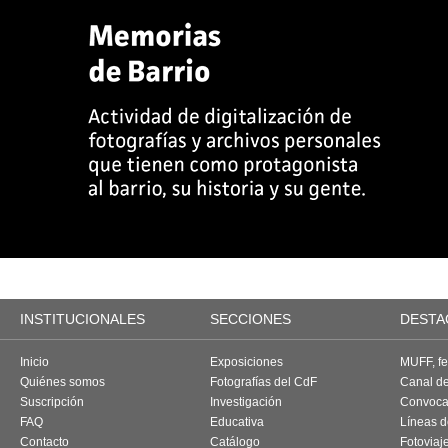
INSTITUCIONALES
SECCIONES
DESTA
Inicio
Exposiciones
MUFF, fes
Quiénes somos
Fotografías del CdF
Canal d
Suscripción
Investigación
Convoca
FAQ
Educativa
Líneas d
Contacto
Catálogo
Fotoviaj