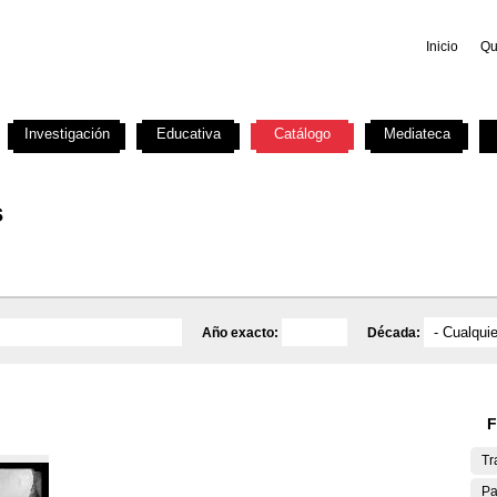
Inicio
Qu
Investigación
Educativa
Catálogo
Mediateca
s
Año exacto:
Década:
F
Tr
Pa