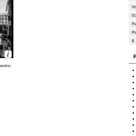
Vi
01
Pl
Pl
B
P
entro: