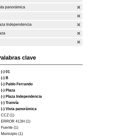
sta panorámica
aza Independencia
aza
alabras clave
(-)
01
(-)
B
(-)
Pablo Ferrando
(-)
Plaza
(-)
Plaza Independencia
(-)
Tranvía
(-)
Vista panorámica
CCZ (1)
ERROR 413H (1)
Fuente (1)
Municipio (1)