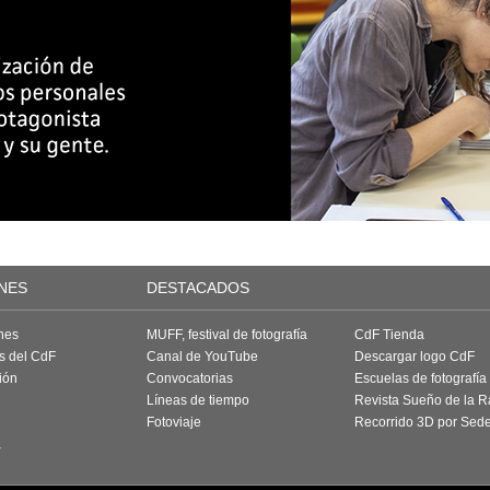
NES
DESTACADOS
nes
MUFF, festival de fotografía
CdF Tienda
as del CdF
Canal de YouTube
Descargar logo CdF
ión
Convocatorias
Escuelas de fotografía
Líneas de tiempo
Revista Sueño de la 
Fotoviaje
Recorrido 3D por Sed
a