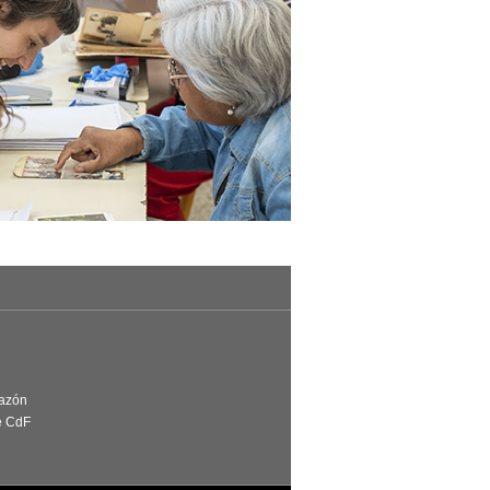
Razón
e CdF