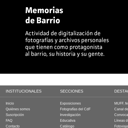
INSTITUCIONALES
SECCIONES
DESTA
Inicio
Exposiciones
MUFF, fes
Quiénes somos
Fotografías del CdF
Canal d
Suscripción
Investigación
Convoca
FAQ
Educativa
Líneas d
Contacto
Catálogo
Fotoviaj