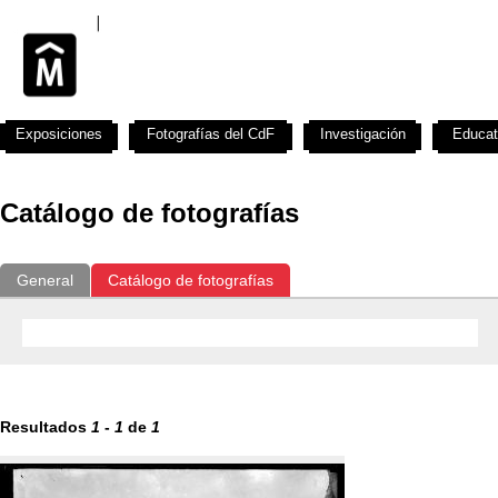
Exposiciones
Fotografías del CdF
Investigación
Educat
Catálogo de fotografías
General
Catálogo de fotografías
Resultados
1
-
1
de
1