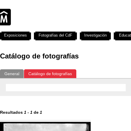
Exposiciones
Fotografías del CdF
Investigación
Educat
Catálogo de fotografías
General
Catálogo de fotografías
Resultados
1
-
1
de
1