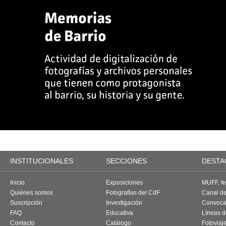
INSTITUCIONALES
SECCIONES
DESTA
Inicio
Exposiciones
MUFF, fes
Quiénes somos
Fotografías del CdF
Canal d
Suscripción
Investigación
Convoca
FAQ
Educativa
Líneas d
Contacto
Catálogo
Fotoviaj