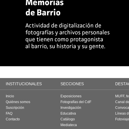
INSTITUCIONALES
SECCIONES
DESTA
Inicio
Exposiciones
MUFF, fes
Quiénes somos
Fotografías del CdF
Canal d
Suscripción
Investigación
Convoca
FAQ
Educativa
Líneas d
Contacto
Catálogo
Fotoviaj
Mediateca