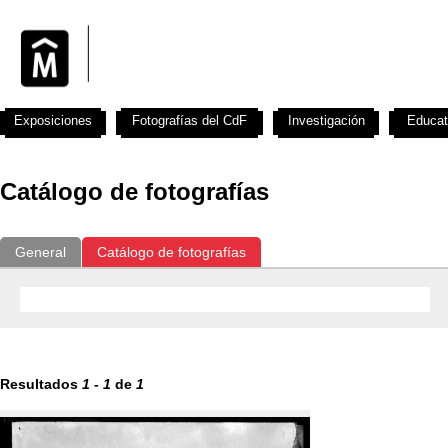
Exposiciones
Fotografías del CdF
Investigación
Educat
Catálogo de fotografías
General
Catálogo de fotografías
Resultados
1
-
1
de
1