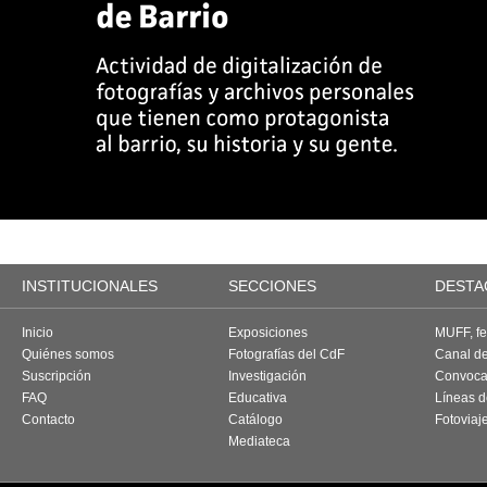
INSTITUCIONALES
SECCIONES
DESTA
Inicio
Exposiciones
MUFF, fes
Quiénes somos
Fotografías del CdF
Canal d
Suscripción
Investigación
Convoca
FAQ
Educativa
Líneas d
Contacto
Catálogo
Fotoviaj
Mediateca