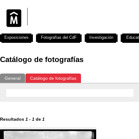
Exposiciones
Fotografías del CdF
Investigación
Educat
Catálogo de fotografías
General
Catálogo de fotografías
Resultados
1
-
1
de
1