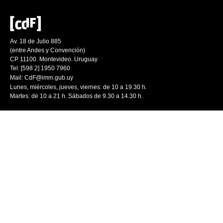
Av. 18 de Julio 885
(entre Andes y Convención)
CP 11100. Montevideo. Uruguay
Tel: [598 2] 1950 7960
Mail:
CdF@imm.gub.uy
Lunes, miércoles, jueves, viernes: de 10 a 19.30 h.
Martes: de 10 a 21 h. Sábados de 9.30 a 14.30 h.