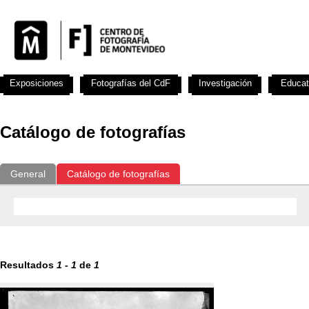
Exposiciones
Fotografías del CdF
Investigación
Educat
Catálogo de fotografías
General
Catálogo de fotografías
Resultados
1
-
1
de
1