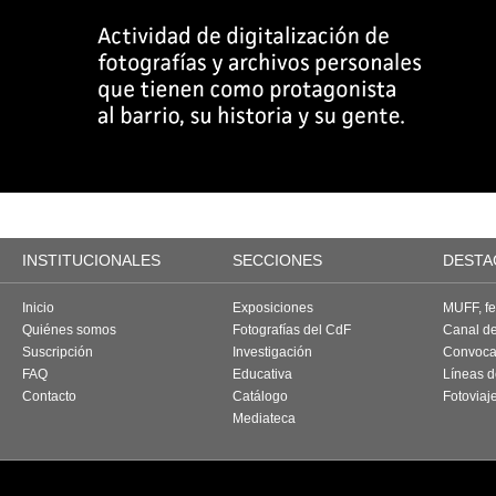
INSTITUCIONALES
SECCIONES
DESTA
Inicio
Exposiciones
MUFF, fes
Quiénes somos
Fotografías del CdF
Canal d
Suscripción
Investigación
Convoca
FAQ
Educativa
Líneas d
Contacto
Catálogo
Fotoviaj
Mediateca