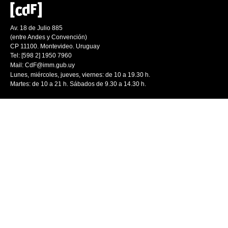
Av. 18 de Julio 885
(entre Andes y Convención)
CP 11100. Montevideo. Uruguay
Tel: [598 2] 1950 7960
Mail:
CdF@imm.gub.uy
Lunes, miércoles, jueves, viernes: de 10 a 19.30 h.
Martes: de 10 a 21 h. Sábados de 9.30 a 14.30 h.