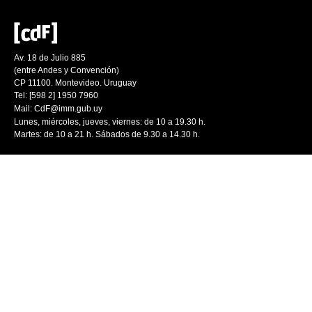
Av. 18 de Julio 885
(entre Andes y Convención)
CP 11100. Montevideo. Uruguay
Tel: [598 2] 1950 7960
Mail:
CdF@imm.gub.uy
Lunes, miércoles, jueves, viernes: de 10 a 19.30 h.
Martes: de 10 a 21 h. Sábados de 9.30 a 14.30 h.