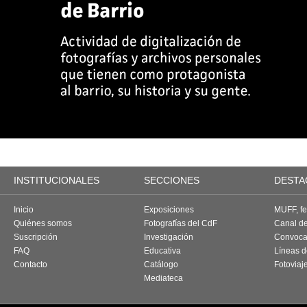
INSTITUCIONALES
SECCIONES
DESTA
Inicio
Exposiciones
MUFF, fes
Quiénes somos
Fotografías del CdF
Canal d
Suscripción
Investigación
Convoca
FAQ
Educativa
Líneas d
Contacto
Catálogo
Fotoviaj
Mediateca