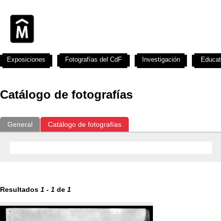
Exposiciones
Fotografías del CdF
Investigación
Educat
Catálogo de fotografías
General
Catálogo de fotografías
Resultados
1
-
1
de
1