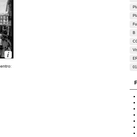
Pl
Pl
Fu
B
C
Vi
E
entro:
01
P