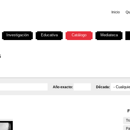
Inicio
Qu
Investigación
Educativa
Catálogo
Mediateca
s
Año exacto:
Década:
F
Tr
Pa