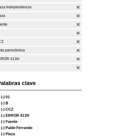
aza Independencia
aza
ente
CZ
sta panorámica
RROR 413H
alabras clave
(-)
01
(-)
B
(-)
CCZ
(-)
ERROR 413H
(-)
Fuente
(-)
Pablo Ferrando
(-)
Plaza