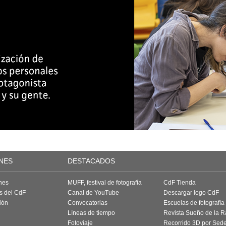
NES
DESTACADOS
nes
MUFF, festival de fotografía
CdF Tienda
as del CdF
Canal de YouTube
Descargar logo CdF
ión
Convocatorias
Escuelas de fotografía
Líneas de tiempo
Revista Sueño de la 
Fotoviaje
Recorrido 3D por Sed