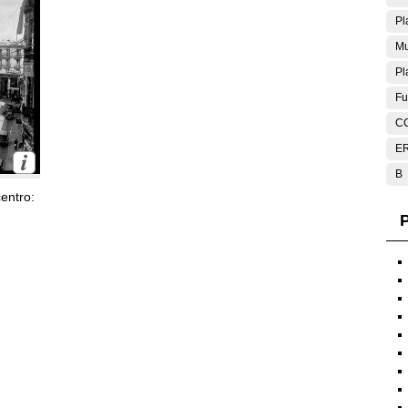
Pl
Mu
Pl
Fu
C
E
B
entro:
P