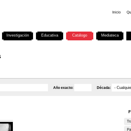
Inicio
Qu
Investigación
Educativa
Catálogo
Mediateca
s
Año exacto:
Década:
F
Tr
Pa