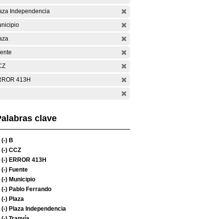
aza Independencia
nicipio
aza
ente
CZ
RROR 413H
alabras clave
(-)
B
(-)
CCZ
(-)
ERROR 413H
(-)
Fuente
(-)
Municipio
(-)
Pablo Ferrando
(-)
Plaza
(-)
Plaza Independencia
(-)
Tranvía