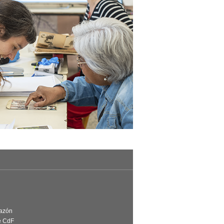
Razón
e CdF