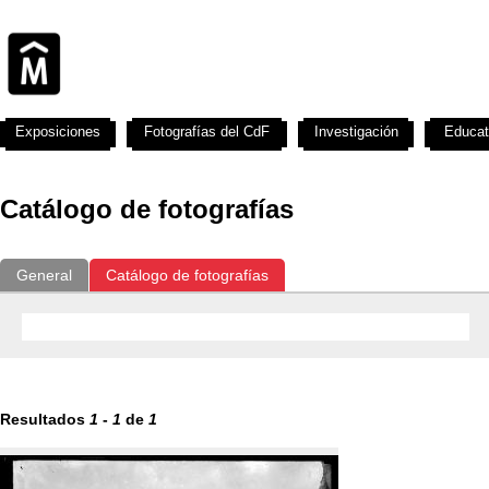
Exposiciones
Fotografías del CdF
Investigación
Educat
Catálogo de fotografías
General
Catálogo de fotografías
Resultados
1
-
1
de
1