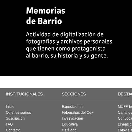
INSTITUCIONALES
SECCIONES
DESTA
Inicio
Exposiciones
MUFF, fes
Quiénes somos
Fotografías del CdF
Canal d
Suscripción
Investigación
Convoca
FAQ
Educativa
Líneas d
Contacto
Catálogo
Fotoviaj