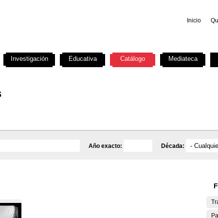
Inicio
Qu
Investigación
Educativa
Catálogo
Mediateca
s
Año exacto:
Década:
F
Tr
Pa