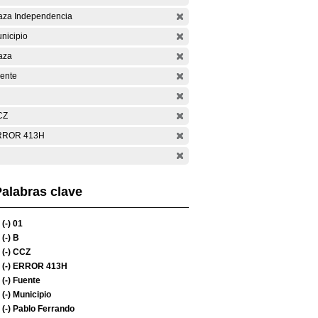
aza Independencia
nicipio
aza
ente
CZ
RROR 413H
alabras clave
(-)
01
(-)
B
(-)
CCZ
(-)
ERROR 413H
(-)
Fuente
(-)
Municipio
(-)
Pablo Ferrando