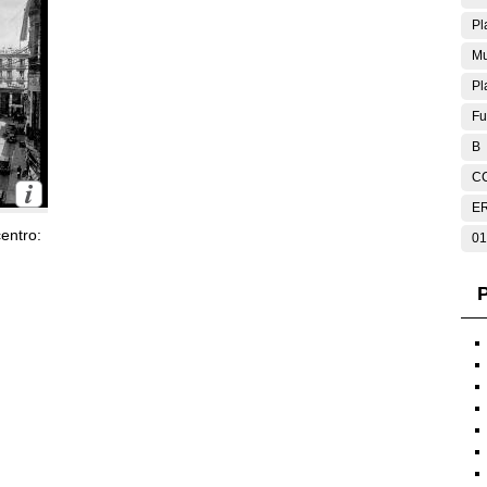
Pl
Mu
Pl
Fu
B
C
E
entro:
01
P