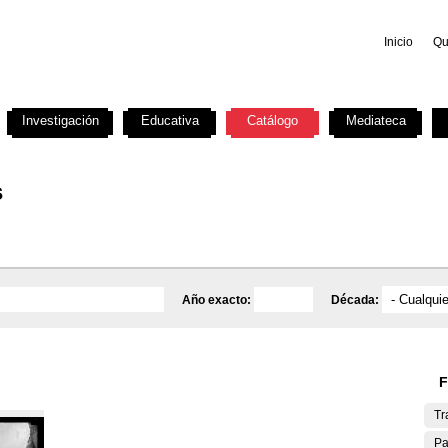
Inicio
Qu
Investigación
Educativa
Catálogo
Mediateca
s
Año exacto:
Década:
F
Tr
Pa