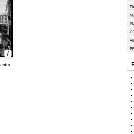
Pl
Mu
Pl
C
Vi
E
P
entro: