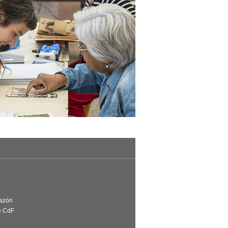
Razón
e CdF