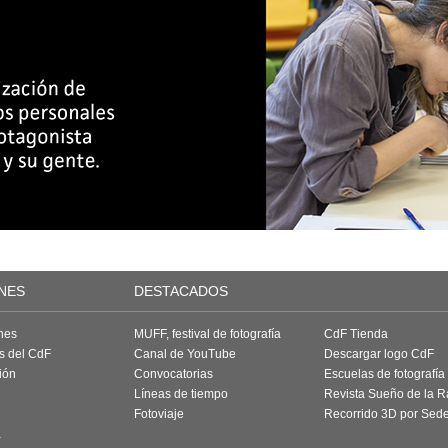
NES
DESTACADOS
nes
MUFF, festival de fotografía
CdF Tienda
as del CdF
Canal de YouTube
Descargar logo CdF
ión
Convocatorias
Escuelas de fotografía
Líneas de tiempo
Revista Sueño de la 
Fotoviaje
Recorrido 3D por Sed
a