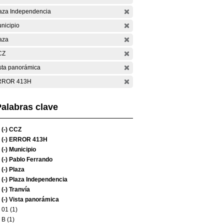
aza Independencia
nicipio
aza
CZ
sta panorámica
RROR 413H
alabras clave
(-)
CCZ
(-)
ERROR 413H
(-)
Municipio
(-)
Pablo Ferrando
(-)
Plaza
(-)
Plaza Independencia
(-)
Tranvía
(-)
Vista panorámica
01 (1)
B (1)