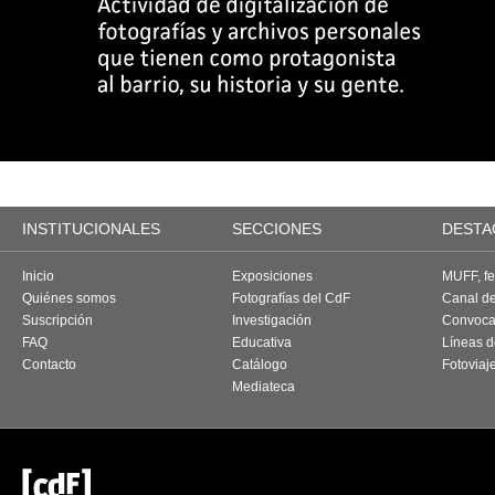
INSTITUCIONALES
SECCIONES
DESTA
Inicio
Exposiciones
MUFF, fes
Quiénes somos
Fotografías del CdF
Canal d
Suscripción
Investigación
Convoca
FAQ
Educativa
Líneas d
Contacto
Catálogo
Fotoviaj
Mediateca