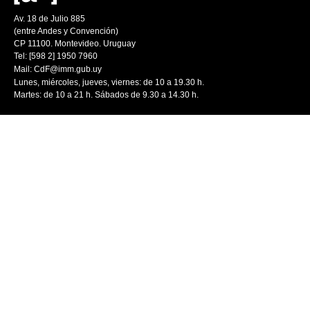
Av. 18 de Julio 885
(entre Andes y Convención)
CP 11100. Montevideo. Uruguay
Tel: [598 2] 1950 7960
Mail:
CdF@imm.gub.uy
Lunes, miércoles, jueves, viernes: de 10 a 19.30 h.
Martes: de 10 a 21 h. Sábados de 9.30 a 14.30 h.