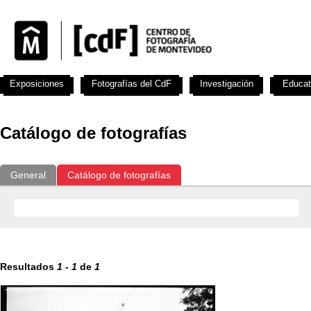
Exposiciones
Fotografías del CdF
Investigación
Educat
Catálogo de fotografías
General
Catálogo de fotografías
Resultados
1
-
1
de
1