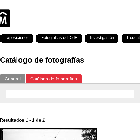
Exposiciones
Fotografías del CdF
Investigación
Educat
Catálogo de fotografías
General
Catálogo de fotografías
Resultados
1
-
1
de
1