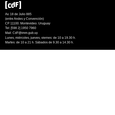
Av. 18 de Julio 885
(entre Andes y Convención)
CP 11100. Montevideo. Uruguay
Tel: [598 2] 1950 7960
Mail:
CdF@imm.gub.uy
Lunes, miércoles, jueves, viernes: de 10 a 19.30 h.
Martes: de 10 a 21 h. Sábados de 9.30 a 14.30 h.