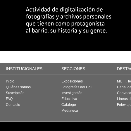
INSTITUCIONALES
SECCIONES
DESTA
Inicio
Exposiciones
MUFF, fes
Quiénes somos
Fotografías del CdF
Canal d
Suscripción
Investigación
Convoca
FAQ
Educativa
Líneas d
Contacto
Catálogo
Fotoviaj
Mediateca