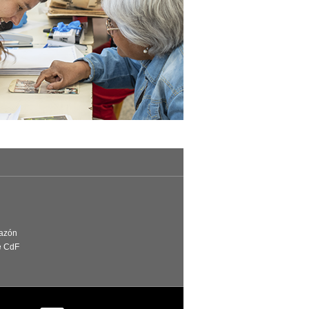
Razón
e CdF