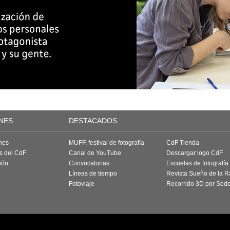
NES
DESTACADOS
nes
MUFF, festival de fotografía
CdF Tienda
as del CdF
Canal de YouTube
Descargar logo CdF
ión
Convocatorias
Escuelas de fotografía
Líneas de tiempo
Revista Sueño de la 
Fotoviaje
Recorrido 3D por Sed
a