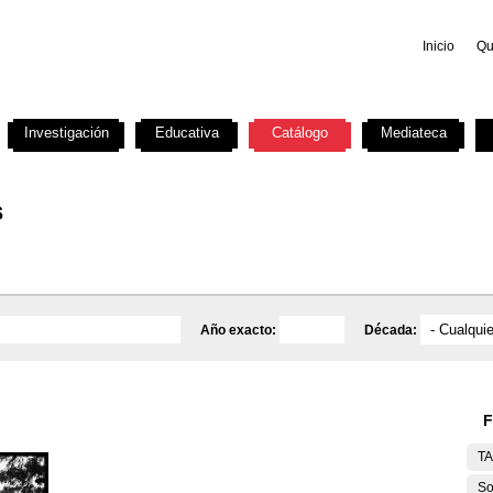
Inicio
Qu
Investigación
Educativa
Catálogo
Mediateca
s
Año exacto:
Década:
F
T
So