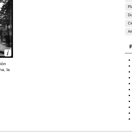
Pl
Du
Ci
Ar
P
ción
ha, la