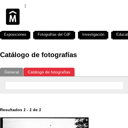
Exposiciones
Fotografías del CdF
Investigación
Educat
Catálogo de fotografías
General
Catálogo de fotografías
Resultados
1
-
1
de
1