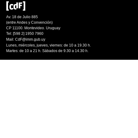
Av. 18 de Julio 885
(entre Andes y Convención)
CP 11100. Montevideo. Uruguay
Tel: [598 2] 1950 7960
Mail:
CdF@imm.gub.uy
Lunes, miércoles, jueves, viernes: de 10 a 19.30 h.
Martes: de 10 a 21 h. Sábados de 9.30 a 14.30 h.