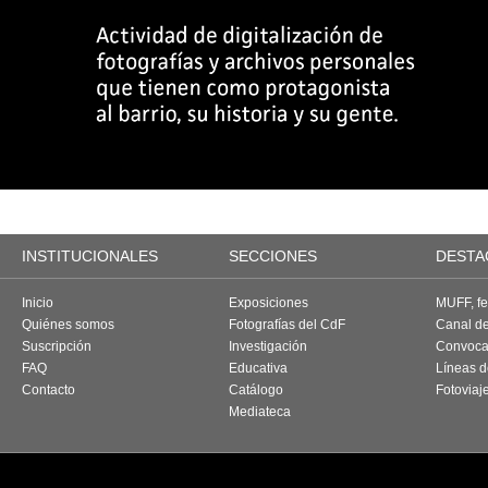
INSTITUCIONALES
SECCIONES
DESTA
Inicio
Exposiciones
MUFF, fes
Quiénes somos
Fotografías del CdF
Canal d
Suscripción
Investigación
Convoca
FAQ
Educativa
Líneas d
Contacto
Catálogo
Fotoviaj
Mediateca