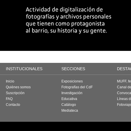
INSTITUCIONALES
SECCIONES
DESTA
Inicio
Exposiciones
MUFF, fes
Quiénes somos
Fotografías del CdF
Canal d
Suscripción
Investigación
Convoca
FAQ
Educativa
Líneas d
Contacto
Catálogo
Fotoviaj
Mediateca