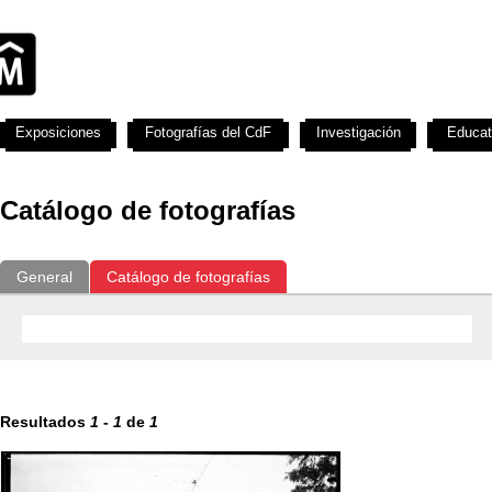
Exposiciones
Fotografías del CdF
Investigación
Educat
Catálogo de fotografías
General
Catálogo de fotografías
Resultados
1
-
1
de
1