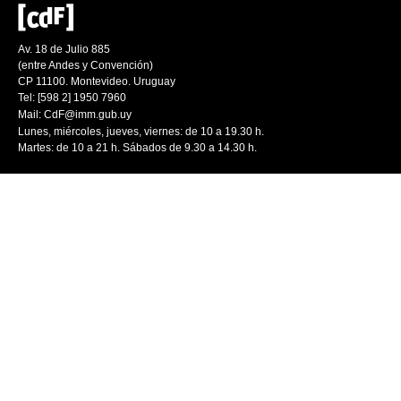
Av. 18 de Julio 885
(entre Andes y Convención)
CP 11100. Montevideo. Uruguay
Tel: [598 2] 1950 7960
Mail:
CdF@imm.gub.uy
Lunes, miércoles, jueves, viernes: de 10 a 19.30 h.
Martes: de 10 a 21 h. Sábados de 9.30 a 14.30 h.