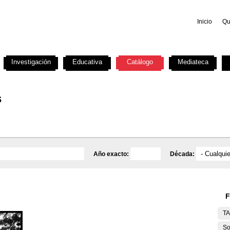
Inicio
Qu
Investigación
Educativa
Catálogo
Mediateca
s
Año exacto:
Década:
F
T
So