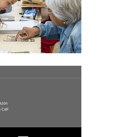
Razón
e CdF