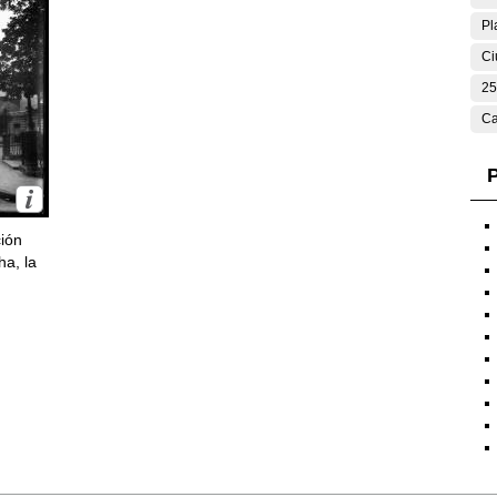
Pl
Ci
25
Ca
P
ción
ha, la