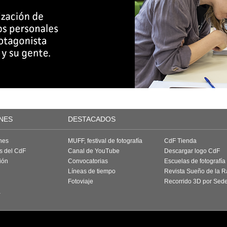
NES
DESTACADOS
nes
MUFF, festival de fotografía
CdF Tienda
as del CdF
Canal de YouTube
Descargar logo CdF
ión
Convocatorias
Escuelas de fotografía
Líneas de tiempo
Revista Sueño de la 
Fotoviaje
Recorrido 3D por Sed
a