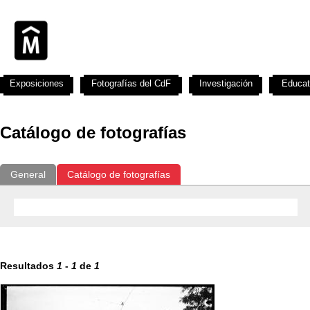
Exposiciones
Fotografías del CdF
Investigación
Educat
Catálogo de fotografías
General
Catálogo de fotografías
Resultados
1
-
1
de
1