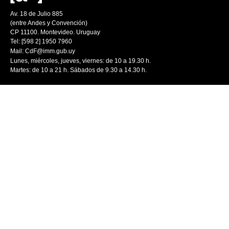
Av. 18 de Julio 885
(entre Andes y Convención)
CP 11100. Montevideo. Uruguay
Tel: [598 2] 1950 7960
Mail:
CdF@imm.gub.uy
Lunes, miércoles, jueves, viernes: de 10 a 19.30 h.
Martes: de 10 a 21 h. Sábados de 9.30 a 14.30 h.