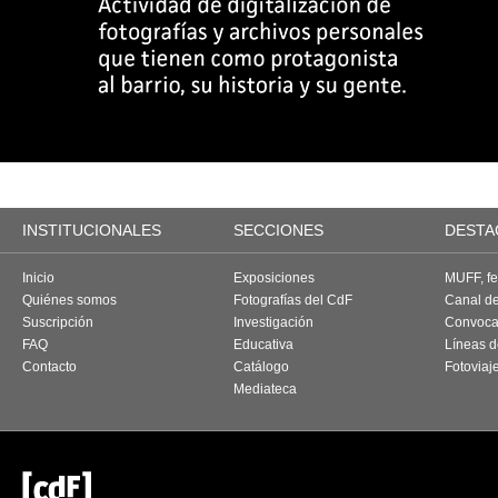
INSTITUCIONALES
SECCIONES
DESTA
Inicio
Exposiciones
MUFF, fes
Quiénes somos
Fotografías del CdF
Canal d
Suscripción
Investigación
Convoca
FAQ
Educativa
Líneas d
Contacto
Catálogo
Fotoviaj
Mediateca