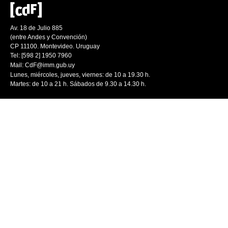
Av. 18 de Julio 885
(entre Andes y Convención)
CP 11100. Montevideo. Uruguay
Tel: [598 2] 1950 7960
Mail:
CdF@imm.gub.uy
Lunes, miércoles, jueves, viernes: de 10 a 19.30 h.
Martes: de 10 a 21 h. Sábados de 9.30 a 14.30 h.