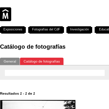
Exposiciones
Fotografías del CdF
Investigación
Educat
Catálogo de fotografías
General
Catálogo de fotografías
Resultados
1
-
1
de
1