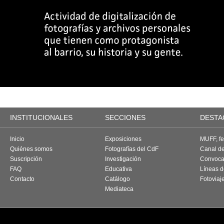
INSTITUCIONALES
SECCIONES
DESTA
Inicio
Exposiciones
MUFF, fes
Quiénes somos
Fotografías del CdF
Canal d
Suscripción
Investigación
Convoca
FAQ
Educativa
Líneas d
Contacto
Catálogo
Fotoviaj
Mediateca