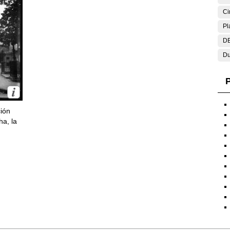
Ci
Pl
DE
Du
P
ción
ha, la