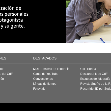
NES
DESTACADOS
nes
MUFF, festival de fotografía
CdF Tienda
as del CdF
Canal de YouTube
Descargar logo CdF
ión
Convocatorias
Escuelas de fotografía
Líneas de tiempo
Revista Sueño de la 
Fotoviaje
Recorrido 3D por Sed
a