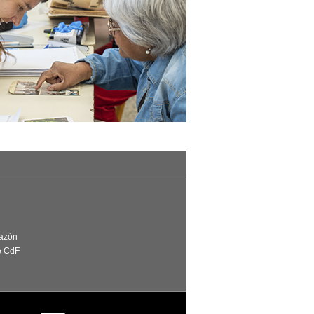
Razón
e CdF