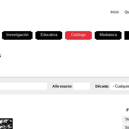
Inicio
Qu
Investigación
Educativa
Catálogo
Mediateca
s
Año exacto:
Década:
F
T
So