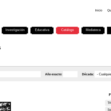
Inicio
Qu
Investigación
Educativa
Catálogo
Mediateca
s
Año exacto:
Década:
F
T
So