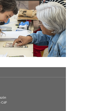
Razón
e CdF