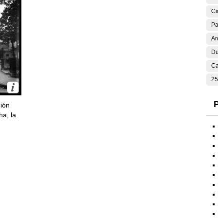
Ci
Pa
Ar
Du
Ca
25
P
ción
ha, la