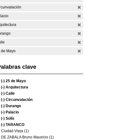
rcunvalación
lacio
quitectura
rango
lle
 de Mayo
alabras clave
(-)
25 de Mayo
(-)
Arquitectura
(-)
Calle
(-)
Circunvalación
(-)
Durango
(-)
Palacio
(-)
Solís
(-)
TARANCO
Ciudad Vieja (1)
DE ZABALA Bruno Mauricio (1)