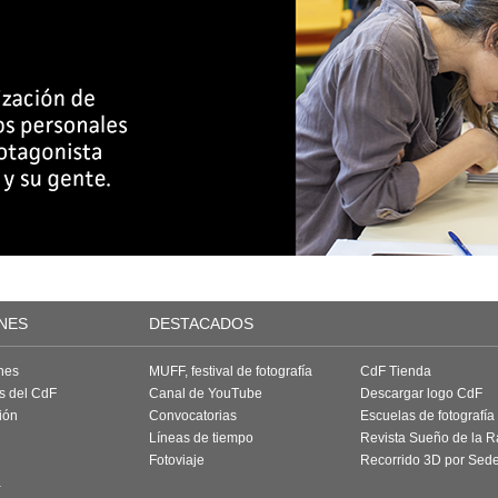
NES
DESTACADOS
nes
MUFF, festival de fotografía
CdF Tienda
as del CdF
Canal de YouTube
Descargar logo CdF
ión
Convocatorias
Escuelas de fotografía
Líneas de tiempo
Revista Sueño de la 
Fotoviaje
Recorrido 3D por Sed
a