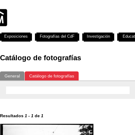
Exposiciones
Fotografías del CdF
Investigación
Educat
Catálogo de fotografías
General
Catálogo de fotografías
Resultados
1
-
1
de
1