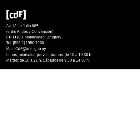
Av. 18 de Julio 885
(entre Andes y Convención)
CP 11100. Montevideo. Uruguay
Tel: [598 2] 1950 7960
Mail:
CdF@imm.gub.uy
Lunes, miércoles, jueves, viernes: de 10 a 19.30 h.
Martes: de 10 a 21 h. Sábados de 9.30 a 14.30 h.