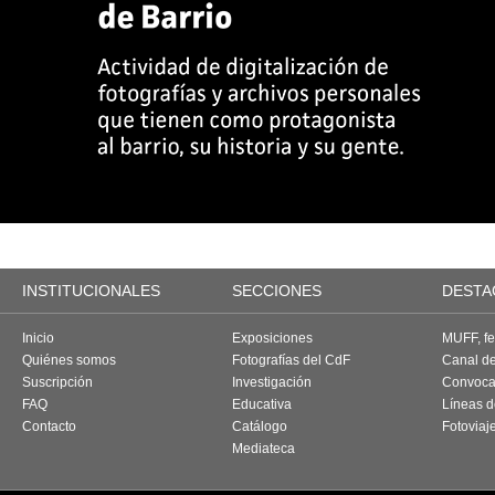
INSTITUCIONALES
SECCIONES
DESTA
Inicio
Exposiciones
MUFF, fes
Quiénes somos
Fotografías del CdF
Canal d
Suscripción
Investigación
Convoca
FAQ
Educativa
Líneas d
Contacto
Catálogo
Fotoviaj
Mediateca