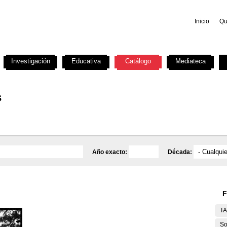
Inicio
Qu
Investigación
Educativa
Catálogo
Mediateca
s
Año exacto:
Década:
F
T
So