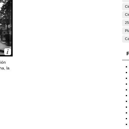
Ci
Ci
25
Pl
Ca
P
ción
ha, la