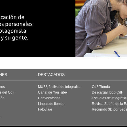
NES
DESTACADOS
nes
MUFF, festival de fotografía
CdF Tienda
as del CdF
Canal de YouTube
Descargar logo CdF
ión
Convocatorias
Escuelas de fotografía
Líneas de tiempo
Revista Sueño de la 
Fotoviaje
Recorrido 3D por Sed
a