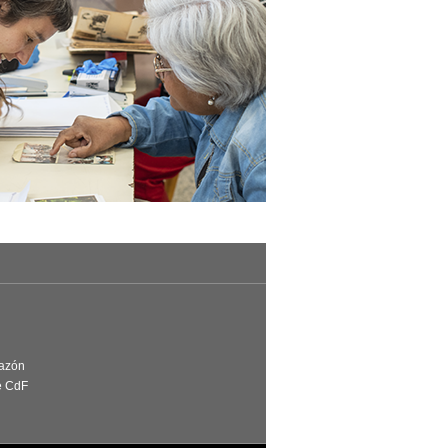
Razón
e CdF