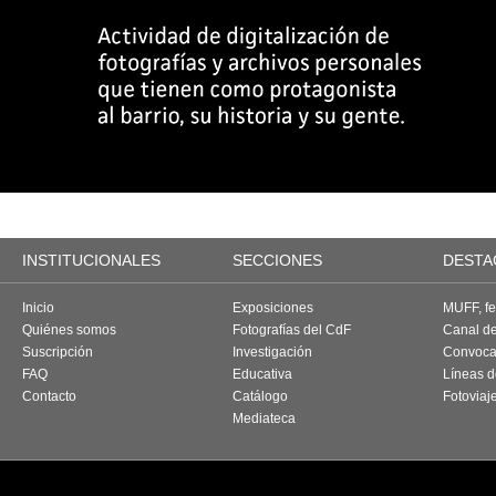
INSTITUCIONALES
SECCIONES
DESTA
Inicio
Exposiciones
MUFF, fes
Quiénes somos
Fotografías del CdF
Canal d
Suscripción
Investigación
Convoca
FAQ
Educativa
Líneas d
Contacto
Catálogo
Fotoviaj
Mediateca