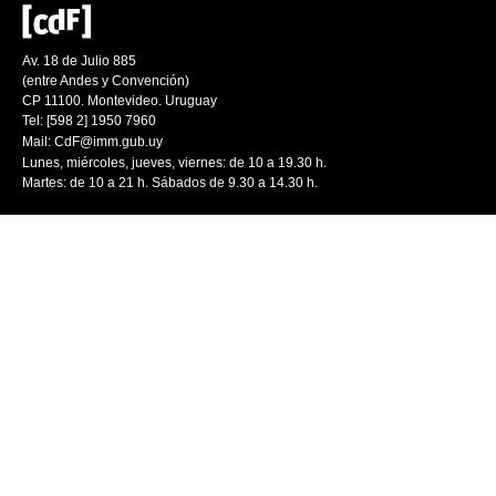
Av. 18 de Julio 885
(entre Andes y Convención)
CP 11100. Montevideo. Uruguay
Tel: [598 2] 1950 7960
Mail:
CdF@imm.gub.uy
Lunes, miércoles, jueves, viernes: de 10 a 19.30 h.
Martes: de 10 a 21 h. Sábados de 9.30 a 14.30 h.