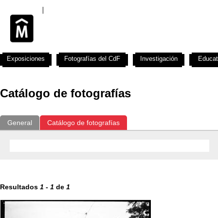
Exposiciones
Fotografías del CdF
Investigación
Educat
Catálogo de fotografías
General
Catálogo de fotografías
Resultados
1
-
1
de
1